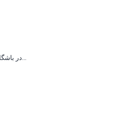
در باشگاه مشتریان رایگان عضو شوید و از مزایای آن بهره مند شوید...